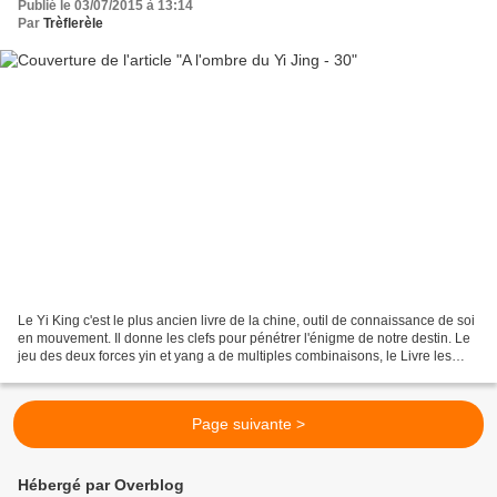
Publié le 03/07/2015 à 13:14
Par
Trèflerèle
Le Yi King c'est le plus ancien livre de la chine, outil de connaissance de soi
en mouvement. Il donne les clefs pour pénétrer l'énigme de notre destin. Le
jeu des deux forces yin et yang a de multiples combinaisons, le Livre les
présente sous forme d'Hexagrammes...
Page suivante >
Hébergé par Overblog