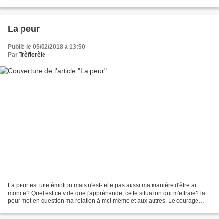
contrôle pour nous laisser guider?...
La peur
Publié le 05/02/2018 à 13:50
Par
Trèflerèle
La peur est une émotion mais n'est- elle pas aussi ma manière d'être au
monde? Quel est ce vide que j'appréhende, cette situation qui m'effraie? la
peur met en question ma relation à moi même et aux autres. Le courage
consiste t-il à n'avoir peur de rien...