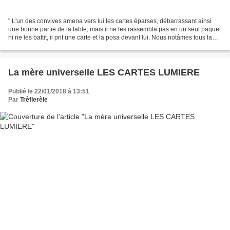
" L'un des convives amena vers lui les cartes éparses, débarrassant ainsi
une bonne partie de la table, mais il ne les rassembla pas en un seul paquet
ni ne les battit, il prit une carte et la posa devant lui. Nous notâmes tous la
ressemblance de son...
La mère universelle LES CARTES LUMIERE
Publié le 22/01/2018 à 13:51
Par
Trèflerèle