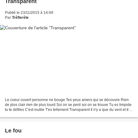
Transparent
Publié le 23/11/2015 à 14:00
Par
Trèflerèle
Le coeur ouvert personne ne bouge Tes yeux amers qui se découvre Rien
de plus clair rien de plus lourd Soi on se perd soi on se trouve Tu es limpide
tu te défiles C'est inutile T'es tellement Transparent Il n'y a que du vent et trop
de regard absent de...
Le fou