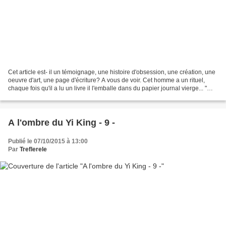
Cet article est- il un témoignage, une histoire d'obsession, une création, une
oeuvre d'art, une page d'écriture? A vous de voir. Cet homme a un rituel,
chaque fois qu'il a lu un livre il l'emballe dans du papier journal vierge... "
L'objet le plus permanent...
A l'ombre du Yi King - 9 -
Publié le 07/10/2015 à 13:00
Par
Treflerele