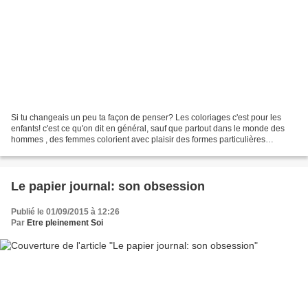
Si tu changeais un peu ta façon de penser? Les coloriages c'est pour les
enfants! c'est ce qu'on dit en général, sauf que partout dans le monde des
hommes , des femmes colorient avec plaisir des formes particulières
appelées mandalas. Le mot Mandala vient...
Le papier journal: son obsession
Publié le 01/09/2015 à 12:26
Par
Etre pleinement Soi