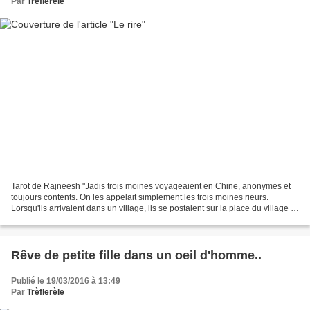
Par
Trèflerèle
Tarot de Rajneesh "Jadis trois moines voyageaient en Chine, anonymes et
toujours contents. On les appelait simplement les trois moines rieurs.
Lorsqu'ils arrivaient dans un village, ils se postaient sur la place du village et
se mettaient à rire. leur...
Rêve de petite fille dans un oeil d'homme..
Publié le 19/03/2016 à 13:49
Par
Trèflerèle