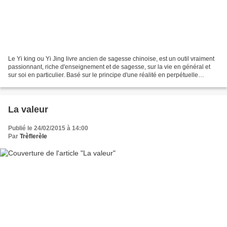
Le Yi king ou Yi Jing livre ancien de sagesse chinoise, est un outil vraiment
passionnant, riche d'enseignement et de sagesse, sur la vie en général et
sur soi en particulier. Basé sur le principe d'une réalité en perpétuelle
mutation où rien n'est définitif...
La valeur
Publié le 24/02/2015 à 14:00
Par
Trèflerèle