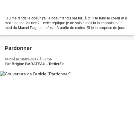
..Tu me fends le coeur, j'ai le coeur fendu par toi...à toi il te fend le coeur et à
moi il ne me fait rien?....cette réplique je ne sais pas si tu la connais mais
c'est du Marcel Pagnol et c'est LA partie de cartes. Si je te propose de jouer
aux cartes...
Pardonner
Publié le 18/09/2017 à 09:56
Par
Brigitte BARATEAU - Treflerèle