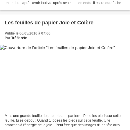
entendu et après avoir tout vu, après avoir tout entendu, il est retourné chez
lui, là-bas....
Les feuilles de papier Joie et Colère
Publié le 06/05/2010 à 07:00
Par
Trèflerèle
Mets une grande feuille de papier blanc par terre. Pose les pieds sur cette
feuille, tu es debout. Quand tu poses les pieds sur cette feuille, tu te
branches à l'énergie de la joie... Peut être que des images d'une fête arrivent
sur ton écran mental......