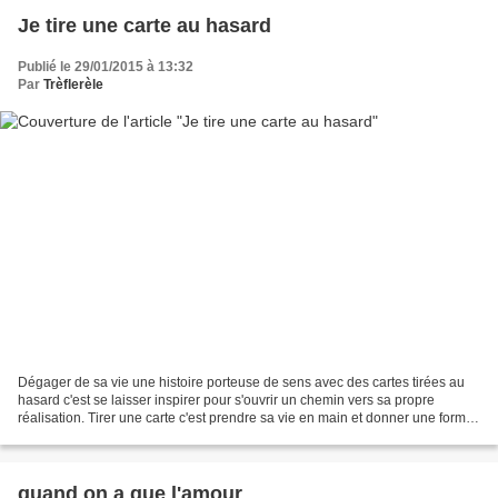
Je tire une carte au hasard
Publié le 29/01/2015 à 13:32
Par
Trèflerèle
Dégager de sa vie une histoire porteuse de sens avec des cartes tirées au
hasard c'est se laisser inspirer pour s'ouvrir un chemin vers sa propre
réalisation. Tirer une carte c'est prendre sa vie en main et donner une forme
à son destin. C'est voir quels...
quand on a que l'amour