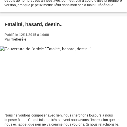
depuis de nombreuses années avec bonheur. J'ai d'abord utilisé la première
version, pratique je peux mettre l'étui dans mon sac à main! Frédérique
Epelly la créatrice de ce jeu...
Fatalité, hasard, destin..
Publié le 12/11/2015 à 14:00
Par
Trèflerèle
Nous ne voulons composer avec rien, nous cherchons toujours à nous
imposer à tout. Ce qui fait que très souvent nous avons l'impression que tout
nous échappe, que rien ne va comme nous voulons. Si nous relâchions le