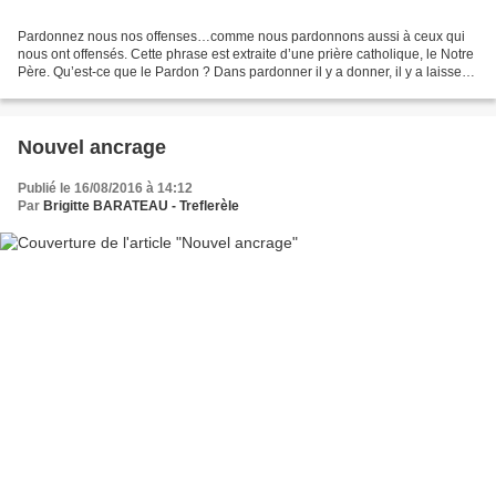
Pardonnez nous nos offenses…comme nous pardonnons aussi à ceux qui
nous ont offensés. Cette phrase est extraite d’une prière catholique, le Notre
Père. Qu’est-ce que le Pardon ? Dans pardonner il y a donner, il y a laisser
aller…. « Pardon : rémission...
Nouvel ancrage
Publié le 16/08/2016 à 14:12
Par
Brigitte BARATEAU - Treflerèle