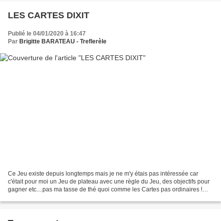
LES CARTES DIXIT
Publié le 04/01/2020 à 16:47
Par
Brigitte BARATEAU - Treflerèle
Ce Jeu existe depuis longtemps mais je ne m'y étais pas intéressée car
c'était pour moi un Jeu de plateau avec une règle du Jeu, des objectifs pour
gagner etc....pas ma tasse de thé quoi comme les Cartes pas ordinaires !
C'était sans compter sur le Père...