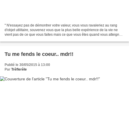
" N'essayez pas de démontrer votre valeur, vous vous ravaleriez au rang
d'objet utilitaire, souvenez vous que la plus belle expérience de la vie ne
vient pas de ce que vous faites mais ce que vous êtes quand vous atteignez
l'état d'amour méditatif." Lao...
Tu me fends le coeur.. mdr!!
Publié le 30/05/2015 à 13:00
Par
Trèflerèle