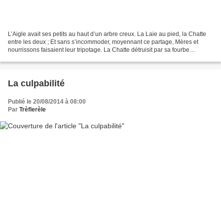
L’Aigle avait ses petits au haut d’un arbre creux. La Laie au pied, la Chatte
entre les deux ; Et sans s’incommoder, moyennant ce partage, Mères et
nourrissons faisaient leur tripotage. La Chatte détruisit par sa fourbe
l’accord. Elle grimpa chez l’Aigle,...
La culpabilité
Publié le 20/08/2014 à 08:00
Par
Trèflerèle