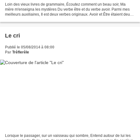
Loin des vieux livres de grammaire, Écoutez comment un beau soir, Ma
mère m'enseigna les mystères Du verbe être et du verbe avoir. Parmi mes
meilleurs auxiliaires, Il est deux verbes originaux. Avoir et Être étaient deux
frères Que j'ai connus dès le...
Le cri
Publié le 05/08/2014 à 08:00
Par
Trèflerèle
Lorsque le passager, sur un vaisseau qui sombre, Entend autour de lui les