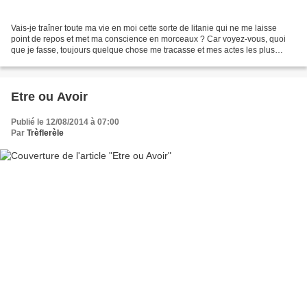
Vais-je traîner toute ma vie en moi cette sorte de litanie qui ne me laisse
point de repos et met ma conscience en morceaux ? Car voyez-vous, quoi
que je fasse, toujours quelque chose me tracasse et mes actes les plus
louables au fond de moi me crient...
Etre ou Avoir
Publié le 12/08/2014 à 07:00
Par
Trèflerèle