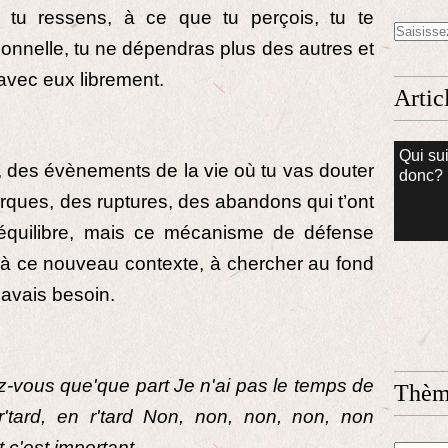
e tu ressens, à ce que tu perçois, tu te
onnelle, tu ne dépendras plus des autres et
 avec eux librement.
Artic
Qui sui
s, des évènements de la vie où tu vas douter
donc?
arques, des ruptures, des abandons qui t’ont
séquilibre, mais ce mécanisme de défense
er à ce nouveau contexte, à chercher au fond
 avais besoin.
dez-vous que'que part Je n'ai pas le temps de
Thème
r'tard, en r'tard Non, non, non, non, non
 c'est important