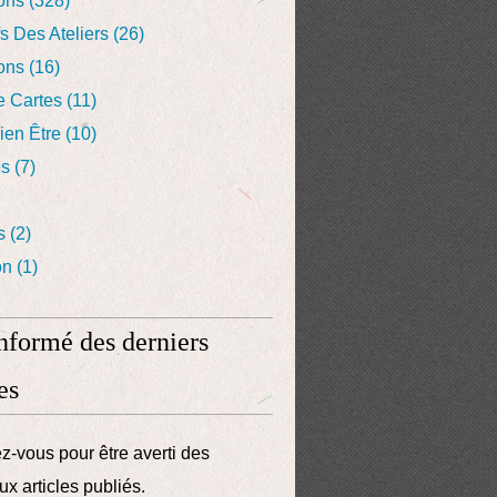
ons
(328)
fs Des Ateliers
(26)
ons
(16)
e Cartes
(11)
Bien Être
(10)
es
(7)
s
(2)
on
(1)
informé des derniers
es
-vous pour être averti des
x articles publiés.