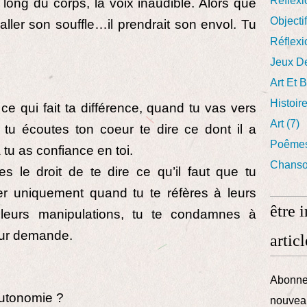
Réflexi
 long du corps, la voix inaudible. Alors que
Objecti
it aller son souffle…il prendrait son envol. Tu
Réflexi
Jeux D
Art Et 
Histoir
e qui fait ta différence, quand tu vas vers
Art
(7)
 tu écoutes ton coeur te dire ce dont il a
Poême
 tu as confiance en toi.
Chans
 le droit de te dire ce qu’il faut que tu
ter uniquement quand tu te réfères à leurs
être 
 leurs manipulations, tu te condamnes à
leur demande.
articl
Abonnez
 autonomie ?
nouveau