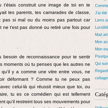
tu t’étais construit une image de toi en te
Commen
yait tes parents, tes camarades de classe,
J'ai é
ait pas si mal ou du moins pas partout car
Liens a
et ne t’est pas donné ou retiré une fois pour
Lucidit
Mail ar
Mon ac
Mon esp
 besoin de reconnaissance pour te sentir
Pourquo
Qui sui
 des moments où tu penses que les autres ne
Regard 
, qu’il y a comme une vitre entre vous, ne
collage
miroir déformant ? Comme tu ne peux pas
vec celui-là qui réussit mieux que toi, ou
Catég
 faire, tu es ce comédien qui est tellement
lent qu’il restreint tous ses mouvements pour