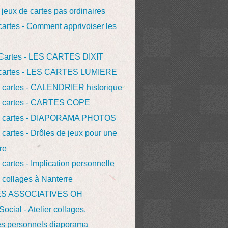
 jeux de cartes pas ordinaires
 cartes - Comment apprivoiser les
r Cartes - LES CARTES DIXIT
r cartes - LES CARTES LUMIERE
s cartes - CALENDRIER historique
rs cartes - CARTES COPE
rs cartes - DIAPORAMA PHOTOS
s cartes - Drôles de jeux pour une
re
s cartes - Implication personnelle
s collages à Nanterre
S ASSOCIATIVES OH
Social - Atelier collages.
es personnels diaporama