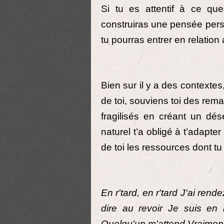
Si tu es attentif à ce qu
construiras une pensée pers
tu pourras entrer en relation
Bien sur il y a des contexte
de toi, souviens toi des rem
fragilisés en créant un dé
naturel t’a obligé à t’adapt
de toi les ressources dont tu
En r'tard, en r'tard J'ai ren
dire au revoir Je suis en 
Quelqu'un m'attend Vraiment