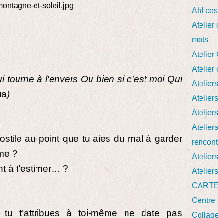
Ah! ces
Atelier
mots
Atelie
Atelie
Qui tourne à l'envers Ou bien si c'est moi Qui
Atelier
ia
)
Atelie
Atelie
Atelier
ostile au point que tu aies du mal à garder
rencont
me ?
Atelier
t à t’estimer… ?
Atelier
CARTE
Centre 
e tu t’attribues à toi-même ne date pas
Collag