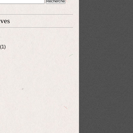
ives
(1)