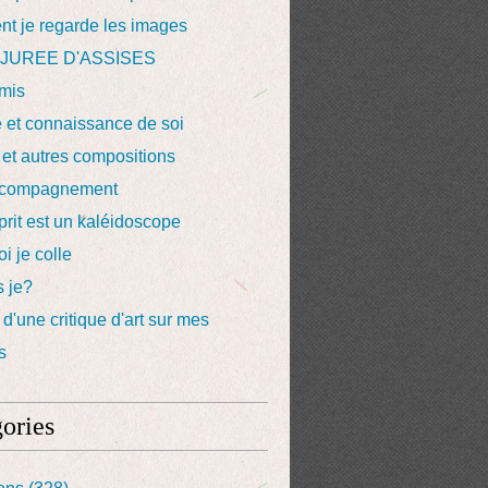
t je regarde les images
té JUREE D'ASSISES
mis
é et connaissance de soi
t et autres compositions
compagnement
rit est un kaléidoscope
i je colle
s je?
d'une critique d'art sur mes
s
ories