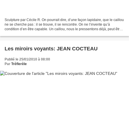
Sculpture par Cécile R. On pourrait dire, d’une façon lapidaire, que le caillou
ne se cherche pas : il se trouve, il se rencontre. On ne l’invente qu’à
condition d’en être capable. Un caillou, nous le pressentons déjà, peut être
tout ou rien : il est...
Les miroirs voyants: JEAN COCTEAU
Publié le 25/01/2010 à 08:00
Par
Trèflerèle