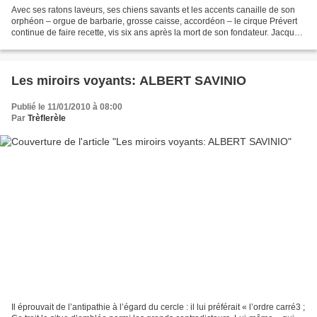
Avec ses ratons laveurs, ses chiens savants et les accents canaille de son
orphéon – orgue de barbarie, grosse caisse, accordéon – le cirque Prévert
continue de faire recette, vis six ans après la mort de son fondateur. Jacques
Prévert le pas très catholique,...
Les miroirs voyants: ALBERT SAVINIO
Publié le 11/01/2010 à 08:00
Par
Trèflerèle
Il éprouvait de l’antipathie à l’égard du cercle : il lui préférait « l’ordre carré3 ;