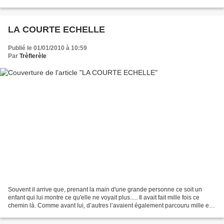
cherchait un langage...
LA COURTE ECHELLE
Publié le 01/01/2010 à 10:59
Par
Trèflerèle
Souvent il arrive que, prenant la main d'une grande personne ce soit un
enfant qui lui montre ce qu'elle ne voyait plus..... Il avait fait mille fois ce
chemin là. Comme avant lui, d’autres l’avaient également parcouru mille et
mille fois et comme d’autres,...