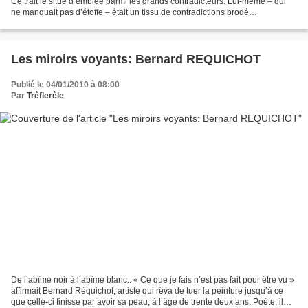
Ce trait le situe d’emblée parmi les grands contradicteurs. Lui-même – qui
ne manquait pas d’étoffe – était un tissu de contradictions brodé
d’aspirations antagonistes....
Les miroirs voyants: Bernard REQUICHOT
Publié le 04/01/2010 à 08:00
Par
Trèflerèle
De l’abîme noir à l’abîme blanc.. « Ce que je fais n’est pas fait pour être vu »
affirmait Bernard Réquichot, artiste qui rêva de tuer la peinture jusqu’à ce
que celle-ci finisse par avoir sa peau, à l’âge de trente deux ans. Poète, il