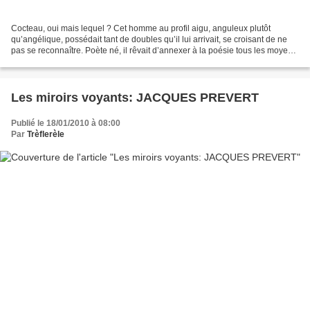
Cocteau, oui mais lequel ? Cet homme au profil aigu, anguleux plutôt
qu’angélique, possédait tant de doubles qu’il lui arrivait, se croisant de ne
pas se reconnaître. Poète né, il rêvait d’annexer à la poésie tous les moyens
d’expression et de création,...
Les miroirs voyants: JACQUES PREVERT
Publié le 18/01/2010 à 08:00
Par
Trèflerèle