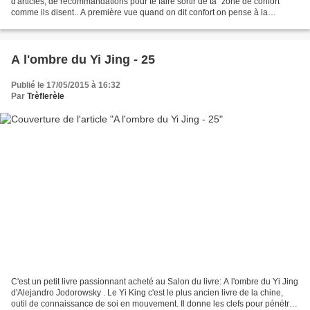
d'articles, de recommandations pour te faire sortir de ta "zone de confort"
comme ils disent.. A première vue quand on dit confort on pense à la
définition suivante: "un sentiment...
A l'ombre du Yi Jing - 25
Publié le 17/05/2015 à 16:32
Par
Trèflerèle
C'est un petit livre passionnant acheté au Salon du livre: A l'ombre du Yi Jing
d'Alejandro Jodorowsky . Le Yi King c'est le plus ancien livre de la chine,
outil de connaissance de soi en mouvement. Il donne les clefs pour pénétrer