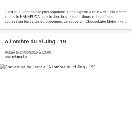
C’est le jeu japonais le plus populaire. Hana signifie « fleur » et Fuda « carte
» ainsi le HANAFUDA est « le Jeu de cartes des fleurs ». Inspirées et
copiées sur les cartes européennes. Le souverain Chousokabe Motochika
interdit à ses sujets de jouer...
A l'ombre du Yi Jing - 19
Publié le 24/05/2015 à 13:00
Par
Trèflerèle