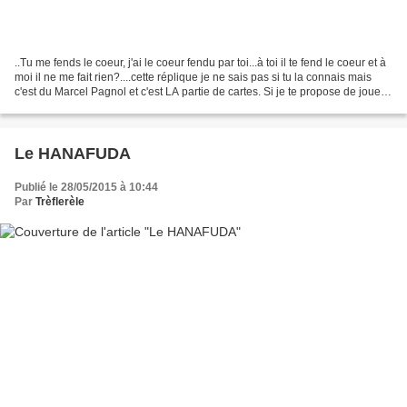
..Tu me fends le coeur, j'ai le coeur fendu par toi...à toi il te fend le coeur et à
moi il ne me fait rien?....cette réplique je ne sais pas si tu la connais mais
c'est du Marcel Pagnol et c'est LA partie de cartes. Si je te propose de jouer
aux cartes...
Le HANAFUDA
Publié le 28/05/2015 à 10:44
Par
Trèflerèle