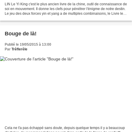
LIN Le Yi King c'est le plus ancien livre de la chine, outil de connaissance de
soi en mouvement. Il donne les clefs pour pénétrer l'énigme de notre destin.
Le jeu des deux forces yin et yang a de multiples combinaisons, le Livre les
présente sous forme...
Bouge de là!
Publié le 19/05/2015 à 13:00
Par
Trèflerèle
Cela ne t'a pas échappé sans doute, depuis quelque temps il y a beaucoup