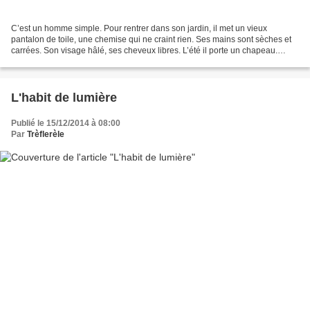
C’est un homme simple. Pour rentrer dans son jardin, il met un vieux
pantalon de toile, une chemise qui ne craint rien. Ses mains sont sèches et
carrées. Son visage hâlé, ses cheveux libres. L’été il porte un chapeau.
L’hiver sa chemise est en laine....
L'habit de lumière
Publié le 15/12/2014 à 08:00
Par
Trèflerèle