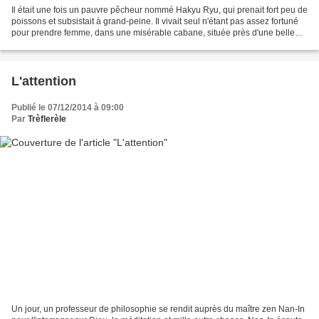
Il était une fois un pauvre pêcheur nommé Hakyu Ryu, qui prenait fort peu de
poissons et subsistait à grand-peine. Il vivait seul n'étant pas assez fortuné
pour prendre femme, dans une misérable cabane, située près d'une belle
forêt de pins, au pied du...
L'attention
Publié le 07/12/2014 à 09:00
Par
Trèflerèle
Un jour, un professeur de philosophie se rendit auprès du maître zen Nan-In