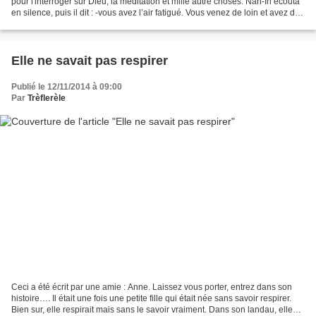
pour l'interroger sur Dieu, la méditation et mille autre choses. Nan-In écouta
en silence, puis il dit : -vous avez l’air fatigué. Vous venez de loin et avez dû
gravir cette haute...
Elle ne savait pas respirer
Publié le 12/11/2014 à 09:00
Par
Trèflerèle
Ceci a été écrit par une amie : Anne. Laissez vous porter, entrez dans son
histoire…. Il était une fois une petite fille qui était née sans savoir respirer.
Bien sur, elle respirait mais sans le savoir vraiment. Dans son landau, elle