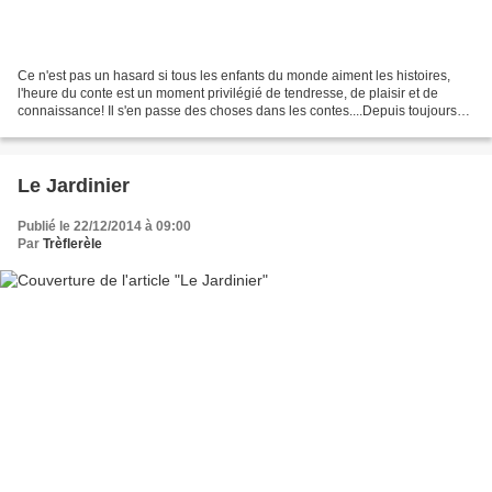
Ce n'est pas un hasard si tous les enfants du monde aiment les histoires,
l'heure du conte est un moment privilégié de tendresse, de plaisir et de
connaissance! Il s'en passe des choses dans les contes....Depuis toujours
partout on considère qu'ils sont...
Le Jardinier
Publié le 22/12/2014 à 09:00
Par
Trèflerèle