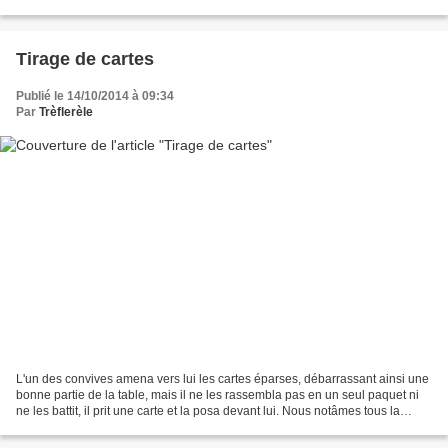
écoutait le bruit...
Tirage de cartes
Publié le 14/10/2014 à 09:34
Par
Trèflerèle
L'un des convives amena vers lui les cartes éparses, débarrassant ainsi une
bonne partie de la table, mais il ne les rassembla pas en un seul paquet ni
ne les battit, il prit une carte et la posa devant lui. Nous notâmes tous la
ressemblance de son visage...