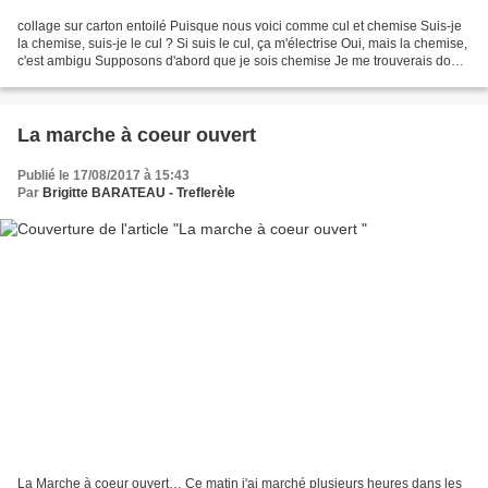
collage sur carton entoilé Puisque nous voici comme cul et chemise Suis-je
la chemise, suis-je le cul ? Si suis le cul, ça m'électrise Oui, mais la chemise,
c'est ambigu Supposons d'abord que je sois chemise Je me trouverais donc
sur le dessus Vous pourriez...
La marche à coeur ouvert
Publié le 17/08/2017 à 15:43
Par
Brigitte BARATEAU - Treflerèle
La Marche à coeur ouvert… Ce matin j'ai marché plusieurs heures dans les