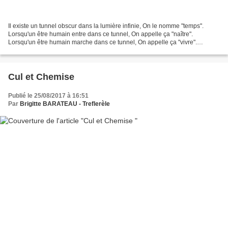
Il existe un tunnel obscur dans la lumière infinie, On le nomme "temps".
Lorsqu'un être humain entre dans ce tunnel, On appelle ça "naître".
Lorsqu'un être humain marche dans ce tunnel, On appelle ça "vivre".
Lorsqu'un être humain sort de ce tunnel, On...
Cul et Chemise
Publié le 25/08/2017 à 16:51
Par
Brigitte BARATEAU - Treflerèle