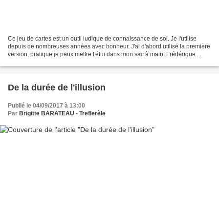
Ce jeu de cartes est un outil ludique de connaissance de soi. Je l'utilise
depuis de nombreuses années avec bonheur. J'ai d'abord utilisé la première
version, pratique je peux mettre l'étui dans mon sac à main! Frédérique
Epelly la créatrice de ce jeu...
De la durée de l'illusion
Publié le 04/09/2017 à 13:00
Par
Brigitte BARATEAU - Treflerèle